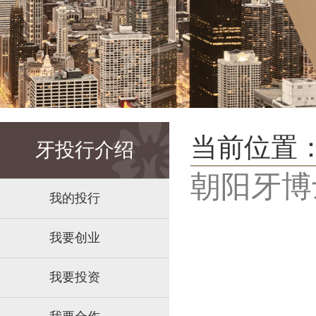
当前位置
牙投行介绍
朝阳牙博
我的投行
朝阳牙
我要创业
集团后者为
我要投资
年，历经